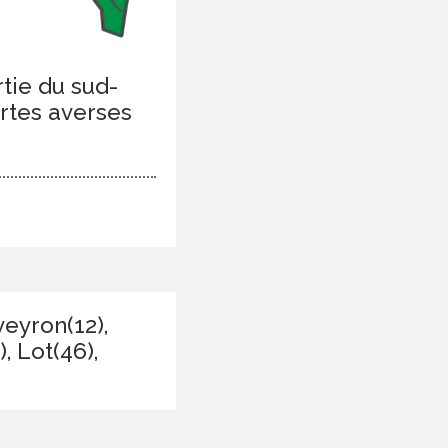
tie du sud-
ortes averses
veyron(12),
, Lot(46),