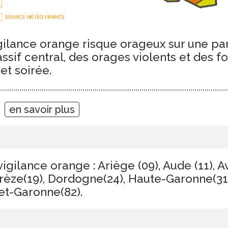
ilance orange risque orageux sur une par
ssif central, des orages violents et des f
et soirée.
9
en savoir plus
igilance orange : Ariège (09), Aude (11), A
rrèze(19), Dordogne(24), Haute-Garonne(31)
-et-Garonne(82).