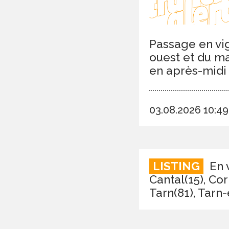
Passage en vig
ouest et du ma
en après-midi 
03.08.2026 10:4
LISTING
En v
Cantal(15), Co
Tarn(81), Tarn