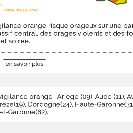
ilance orange risque orageux sur une par
ssif central, des orages violents et des f
et soirée.
9
en savoir plus
igilance orange : Ariège (09), Aude (11), A
rrèze(19), Dordogne(24), Haute-Garonne(31)
-et-Garonne(82).