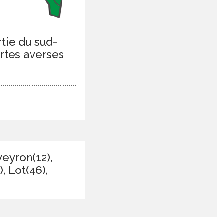
tie du sud-
ortes averses
veyron(12),
, Lot(46),