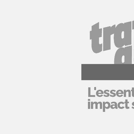
L'essent
impact s