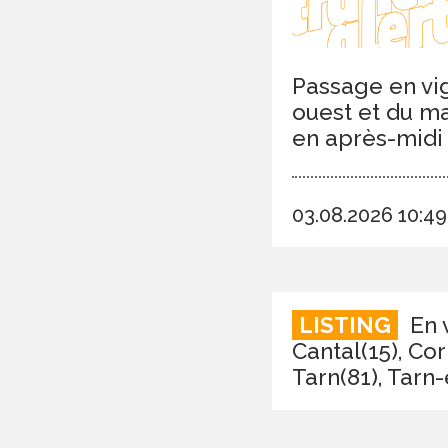
Passage en vig
ouest et du ma
en après-midi 
03.08.2026 10:4
LISTING
En v
Cantal(15), Co
Tarn(81), Tarn