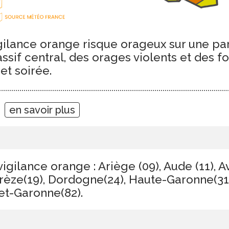
ilance orange risque orageux sur une par
ssif central, des orages violents et des f
et soirée.
9
en savoir plus
igilance orange : Ariège (09), Aude (11), A
rrèze(19), Dordogne(24), Haute-Garonne(31)
-et-Garonne(82).