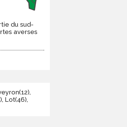
tie du sud-
ortes averses
veyron(12),
, Lot(46),