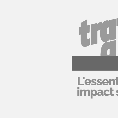
L'essent
impact s