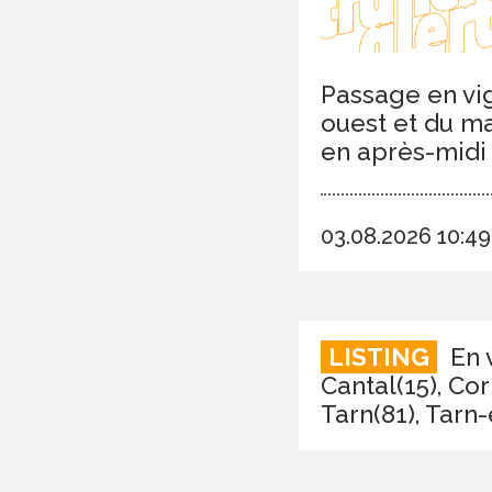
Passage en vig
ouest et du ma
en après-midi 
03.08.2026 10:4
LISTING
En v
Cantal(15), Co
Tarn(81), Tarn